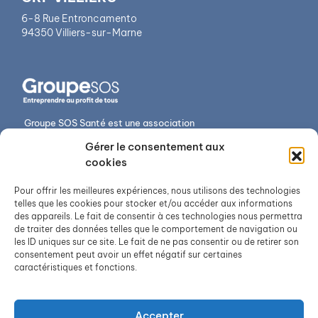
6-8 Rue Entroncamento
94350 Villiers-sur-Marne
Groupe SOS Santé est une association
du Groupe SOS.
Gérer le consentement aux
NOTRE OFFRE DE
Accès et contact
cookies
SOINS
Nous découvrir
Rééducation secteur
Pour offrir les meilleures expériences, nous utilisons des technologies
Actualités
adultes
telles que les cookies pour stocker et/ou accéder aux informations
Votre séjour
des appareils. Le fait de consentir à ces technologies nous permettra
Rééducation secteur
de traiter des données telles que le comportement de navigation ou
pédiatrique
Qualité et sécurité
les ID uniques sur ce site. Le fait de ne pas consentir ou de retirer son
Consultations
consentement peut avoir un effet négatif sur certaines
caractéristiques et fonctions.
Maison Sport Santé
Bry-Villiers
Accepter